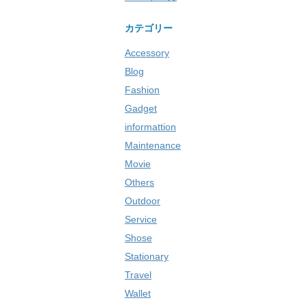
カテゴリー
Accessory
Blog
Fashion
Gadget
informattion
Maintenance
Movie
Others
Outdoor
Service
Shose
Stationary
Travel
Wallet