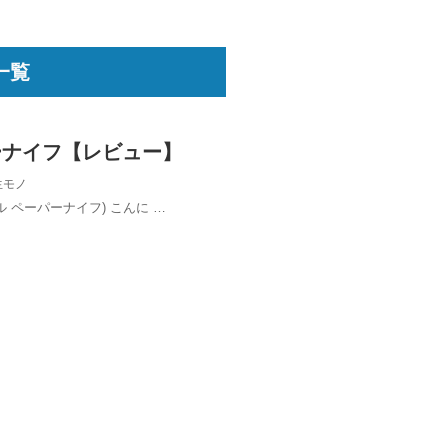
一覧
ーナイフ【レビュー】
生モノ
ライヨール ペーパーナイフ) こんに …