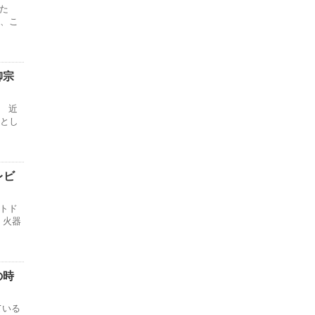
した
、こ
柳宗
 近
とし
【レビ
トド
 火器
の時
ている